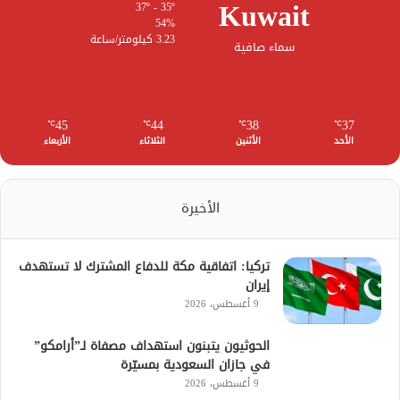
Kuwait
37º - 35º
54%
3.23 كيلومتر/ساعة
سماء صافية
45
44
38
37
℃
℃
℃
℃
الأحد
الأثنين
الثلاثاء
الأربعاء
الأخيرة
تركيا: اتفاقية مكة للدفاع المشترك لا تستهدف
إيران
9 أغسطس، 2026
الحوثيون يتبنون استهداف مصفاة لـ”أرامكو”
في جازان السعودية بمسيّرة
9 أغسطس، 2026