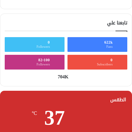
تابعنا علي
0
622k
Followers
Fans
82٬100
0
Followers
Subscribers
704K
الطقس
37
℃