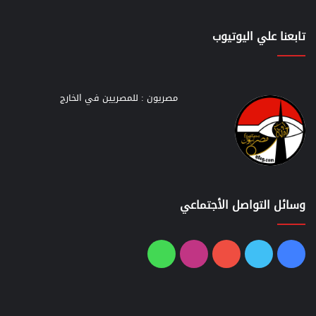
تابعنا علي اليوتيوب
مصريون : للمصريين في الخارج
وسائل التواصل الأجتماعي
فيسبوك
تويتر
يوتيوب
انستقرام
واتساب