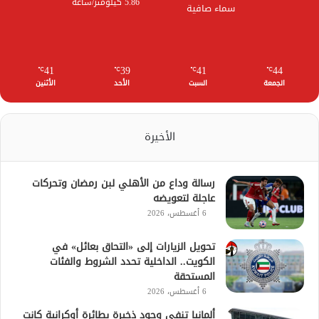
5.86 كيلومتر/ساعة
سماء صافية
41
39
41
44
℃
℃
℃
℃
الجمعة
السبت
الأحد
الأثنين
الأخيرة
رسالة وداع من الأهلي لبن رمضان وتحركات
عاجلة لتعويضه
6 أغسطس، 2026
تحويل الزيارات إلى «التحاق بعائل» في
الكويت.. الداخلية تحدد الشروط والفئات
المستحقة
6 أغسطس، 2026
ألمانيا تنفي وجود ذخيرة بطائرة أوكرانية كانت