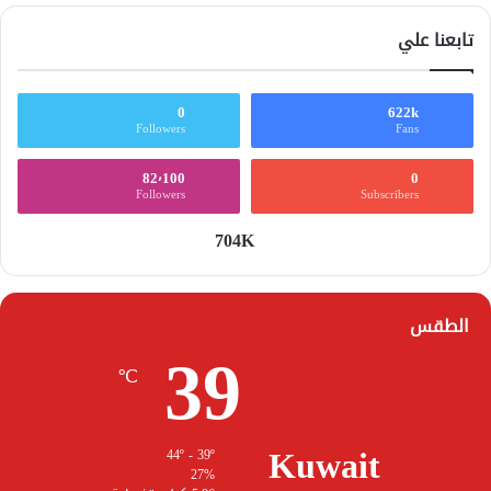
تابعنا علي
0
622k
Followers
Fans
82٬100
0
Followers
Subscribers
704K
الطقس
39
℃
Kuwait
44º - 39º
27%