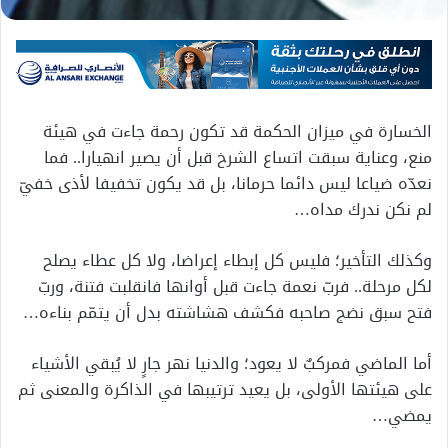
الخسارة في ميزان الحكمة قد تكون رحمة جاءت في هيئة
منع، وعناية سبقت اتساع الشرخ قبل أن يصير انهيارا.. فما
نعدّه ضياعا ليس دائما حرمانا، بل قد يكون تخفيفا لأذى خفيّ
لم نكن ندرك مداه…
وكذلك التأخير؛ فليس كل إبطاء إعراضا، ولا كل عطاء يصلح
لكل مرحلة.. فربّ نعمة جاءت قبل أوانها فانقلبت فتنة، وربّ
فتح سبق نضج صاحبه فكشف هشاشته بدل أن يتمّم بناءه…
أما الماضي فمركبٌ لا يعود؛ والدنيا نهر جارٍ لا يُبقي الأشياء
على هيئتها الأولى، بل يعيد ترتيبها في الذاكرة والمعنى ثم
يمضي…