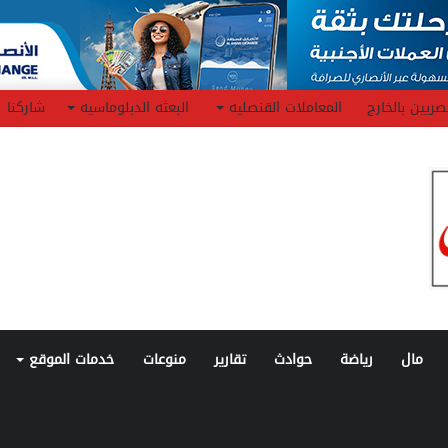
صريين بالخارج
المعاملات القنصليه
البعثه الدبلوماسيه
شاركنا
مال
رياضة
حوادث
تقارير
منوعات
خدمات الموقع