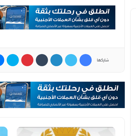
فيسبوك
تويتر
لينكدإن
بينتيريست
سكاي
شاركها