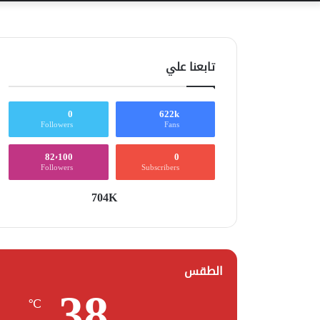
تابعنا علي
0
622k
Followers
Fans
82٬100
0
Followers
Subscribers
704K
الطقس
38
℃