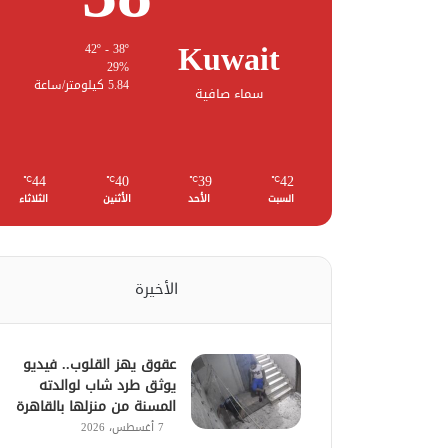
Kuwait
42º - 38º
29%
5.84 كيلومتر/ساعة
سماء صافية
44
40
39
42
℃
℃
℃
℃
السبت
الأحد
الأثنين
الثلاثاء
الأخيرة
عقوق يهز القلوب.. فيديو
يوثق طرد شاب لوالدته
المسنة من منزلها بالقاهرة
7 أغسطس، 2026