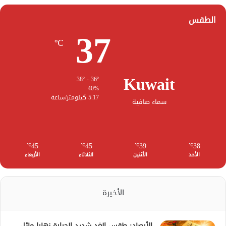
الطقس
37
℃
Kuwait
38º - 36º
40%
5.17 كيلومتر/ساعة
سماء صافية
45
45
39
38
℃
℃
℃
℃
الأحد
الأثنين
الثلاثاء
الأربعاء
الأخيرة
الأرصاد: طقس الغد شديد الحرارة نهارا مائل