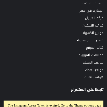
البطاقه المدنيه
الجمارك في مصر
حركه الطيران
فواتير التليفون
فواتير الكهرباء
قصص نجاح مصريه
كتاب الموقع
مخالفاتك المروريه
مواعيد السينما
مواقع تهمك
هواتف تهمك
تابعنا علي انستغرام
The Instagram Access Token is expired, Go to the Theme options page