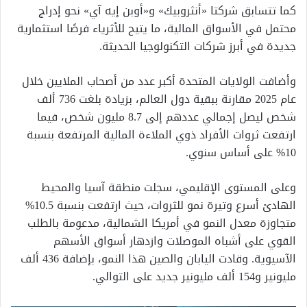
كما تتسابق شركتا «أنثروبيك» و«أوبن إيه آي» نحو إدراج
محتمل في الأسواق المالية، ما يتيح للأثرياء فرصًا استثمارية
جديدة في أبرز شركات التكنولوجيا الحديثة.
وأضافت الولايات المتحدة أكبر عدد من أصحاب الملايين خلال
عام 2025 مقارنة ببقية دول العالم، بزيادة بلغت 736 ألف
شخص ليصل إجمالي عددهم إلى 8.7 مليون شخص، فيما
ارتفعت ثروات الأفراد ذوي الملاءة المالية المرتفعة بنسبة
10% على أساس سنوي.
وعلى المستوى الإقليمي، سجلت منطقة آسيا والمحيط
الهادئ أسرع وتيرة نمو للثروات، حيث ارتفعت بنسبة 10.5%
متجاوزة معدل النمو في أمريكا الشمالية، مدعومة بالطلب
القوي على أشباه الموصلات وازدهار أسواق الأسهم
الآسيوية. وقادت اليابان والصين هذا النمو، بإضافة 436 ألف
مليونير و154 ألف مليونير جديد على التوالي.