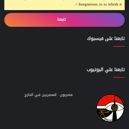
> Integrations, to to refresh it.
تابعنا
تابعنا على فيسبوك
تابعنا علي اليوتيوب
مصريون : للمصريين في الخارج