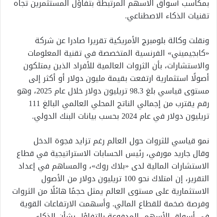
بمكاسب أسواق الأسهم المرتبطة بتفاؤل المستثمرين تجاه
تقنيات الذكاء الاصطناعي.
ونقلت وكالة بلومبرج الأمريكية تقريرا صادرا عن شركة
«كابجيميني» الفرنسية المتخصصة في تقنية المعلومات
والاستشارات، بأن الثروات العالمية للأفراد الذين يمتلكون
أصولًا استثمارية ارتفعت بقيمة مليون دولار أو أكثر إلى
مستوى قياسي بلغ 98.3 تريليون دولار خلال عام 2025، وهو
رقم يقترب من إجمالي الناتج المحلي العالمي البالغ 111
تريليون دولار في عام 2024 بحسب بيانات البنك الدولي.
نمو قياسي للثروات حول العالم رغم تزايد فجوة الدخل
وقال جاريد مورفي، رئيس الحسابات الاستراتيجية في قطاع
الاستشارات المالية لدى «بلاك روك»، والمساهم في إعداد
التقرير، إن امتلاك نحو 100 تريليون دولار من الأصول
الاستثمارية على مستوى العالم يمثل حجمًا هائلًا من الثروات
وفرصة ضخمة للقطاع المالي. وأسهمت الارتفاعات القوية
في أسواق الأسهم، المدفوعة بالتفاؤل بشأن الذكاء