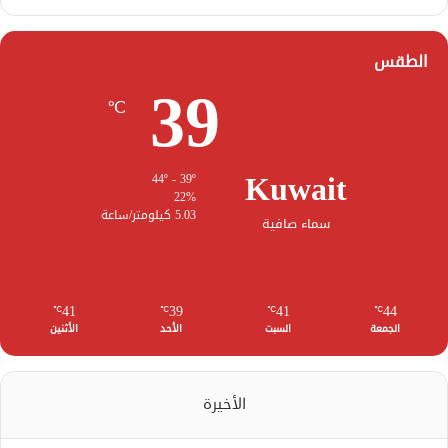
الطقس
39
℃
Kuwait
44º - 39º
22%
5.03 كيلومتر/ساعة
سماء صافية
41
39
41
44
℃
℃
℃
℃
الجمعة
السبت
الأحد
الأثنين
الأخيرة