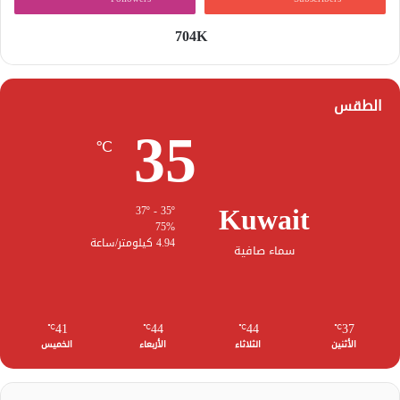
704K
الطقس
35
℃
Kuwait
37º - 35º
75%
4.94 كيلومتر/ساعة
سماء صافية
41
44
44
37
℃
℃
℃
℃
الأثنين
الثلاثاء
الأربعاء
الخميس