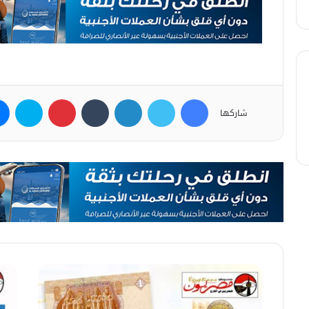
فيسبوك
تويتر
لينكدإن
بينتيريست
سكاي
شاركها