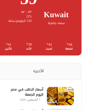
Kuwait
44º - 39º
22%
5.03 كيلومتر/ساعة
سماء صافية
41
39
41
44
℃
℃
℃
℃
الجمعة
السبت
الأحد
الأثنين
الأخيرة
أسعار الذهب في مصر
اليوم الجمعة
7 أغسطس، 2026