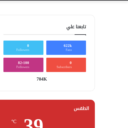
تابعنا علي
0
622k
Followers
Fans
82٬100
0
Followers
Subscribers
704K
الطقس
39
℃