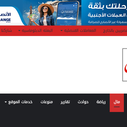
صريين بالخارج
المعاملات القنصليه
البعثه الدبلوماسيه
شاركنا
مال
رياضة
حوادث
تقارير
منوعات
خدمات الموقع