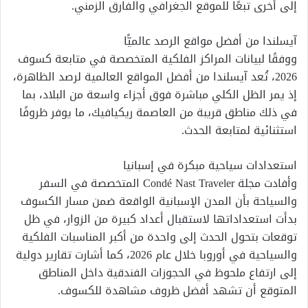
إلى أخرى تبعًا للموقع الجغرافي والفارق الزمني.
آيسلندا من أفضل مواقع الرصد عالميًّا
ووفقًا لبيانات المراكز الفلكية المتخصصة في متابعة كسوف
2026، تُعد آيسلندا من أفضل المواقع العالمية لرصد الظاهرة،
إذ يمر الظل الكلي مباشرة فوق أجزاء واسعة من البلاد، بما
في ذلك مناطق قريبة من العاصمة ريكيافيك، ما يوفر ظروفًا
استثنائية لمتابعة الحدث.
استعدادات سياحية مبكرة في إسبانيا
وأفادت مجلة Condé Nast Traveler المتخصصة في السفر
والسياحة بأن المدن الإسبانية الواقعة ضمن مسار الكسوف
بدأت استعداداتها لاستقبال أعداد كبيرة من الزوار، في ظل
توقعات بتحول الحدث إلى واحدة من أكبر المناسبات الفلكية
والسياحية في أوروبا خلال عام 2026، كما أشارت تقارير دولية
إلى ارتفاع ملحوظ في الحجوزات الفندقية داخل المناطق
المتوقع أن تشهد أفضل ظروف مشاهدة للكسوف.