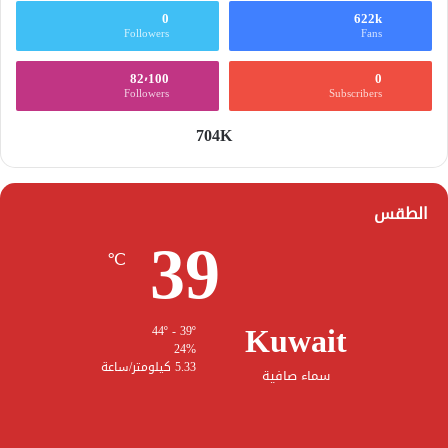
0
622k
Followers
Fans
82٬100
0
Followers
Subscribers
704K
الطقس
39
℃
Kuwait
44º - 39º
24%
5.33 كيلومتر/ساعة
سماء صافية