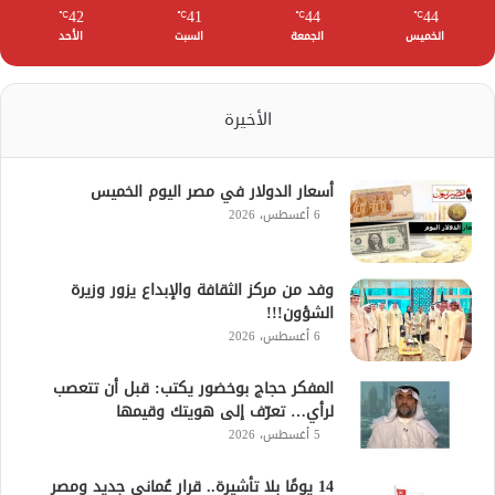
42
41
44
44
℃
℃
℃
℃
الخميس
الجمعة
السبت
الأحد
الأخيرة
أسعار الدولار في مصر اليوم الخميس
6 أغسطس، 2026
وفد من مركز الثقافة والإبداع يزور وزيرة
الشؤون!!!
6 أغسطس، 2026
المفكر حجاج بوخضور يكتب: قبل أن تتعصب
لرأي… تعرّف إلى هويتك وقيمها
5 أغسطس، 2026
14 يومًا بلا تأشيرة.. قرار عُماني جديد ومصر