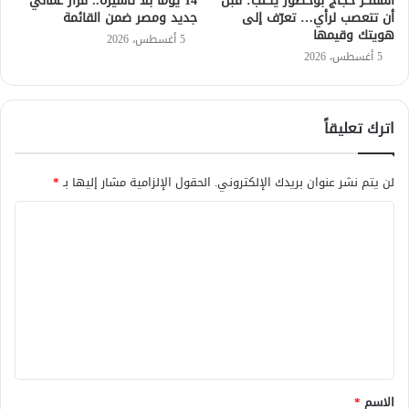
المفكر حجاج بوخضور يكتب: قبل
14 يومًا بلا تأشيرة.. قرار عُماني
أن تتعصب لرأي… تعرّف إلى
جديد ومصر ضمن القائمة
هويتك وقيمها
5 أغسطس، 2026
5 أغسطس، 2026
اترك تعليقاً
لن يتم نشر عنوان بريدك الإلكتروني.
الحقول الإلزامية مشار إليها بـ
*
ا
ل
ت
ع
ل
ي
ق
الاسم
*
*