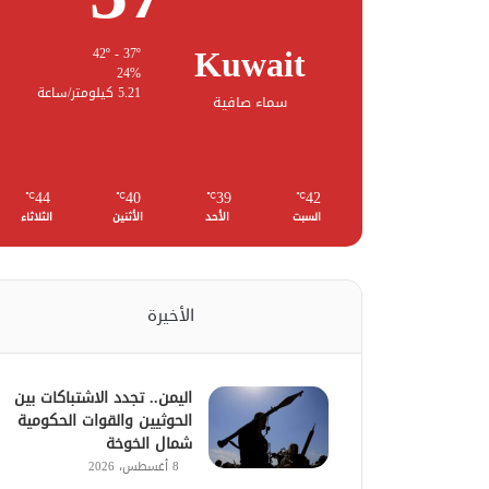
Kuwait
42º - 37º
24%
5.21 كيلومتر/ساعة
سماء صافية
44
40
39
42
℃
℃
℃
℃
السبت
الأحد
الأثنين
الثلاثاء
الأخيرة
اليمن.. تجدد الاشتباكات بين
الحوثيين والقوات الحكومية
شمال الخوخة
8 أغسطس، 2026