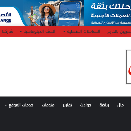
صريين بالخارج
المعاملات القنصليه
البعثه الدبلوماسيه
شاركنا
مال
رياضة
حوادث
تقارير
منوعات
خدمات الموقع