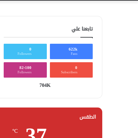
تابعنا علي
0
622k
Followers
Fans
82٬100
0
Followers
Subscribers
704K
الطقس
37
℃