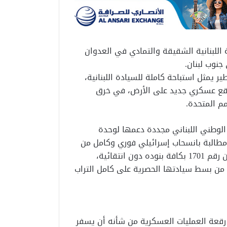
اللبنانية الشقيقة والتمادي في العدوان
نوب لبنان.
ير يمثل استباحة كاملة للسيادة اللبنانية،
واقع عسكري جديد على الأرض، في خرق
م المتحدة.
لوطني اللبناني مجددة دعمها لوحدة
ومطالبة بانسحاب إسرائيلي فوري وكامل من
كافة الأراضي اللبنانية والتنفيذ الشامل لقرار مجلس الأمن رقم 1701 بكافة بنوده دون انتقائية،
من بسط سيادتها الحصرية على كامل التراب
رقعة العمليات العسكرية من شأنه أن يسفر