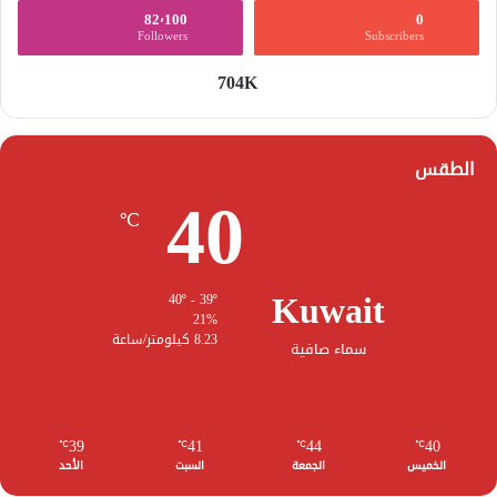
82٬100
0
Followers
Subscribers
704K
الطقس
40
℃
Kuwait
40º - 39º
21%
8.23 كيلومتر/ساعة
سماء صافية
39
41
44
40
℃
℃
℃
℃
الخميس
الجمعة
السبت
الأحد