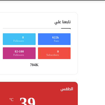
تابعنا علي
0
622k
Followers
Fans
82٬100
0
Followers
Subscribers
704K
الطقس
39
℃