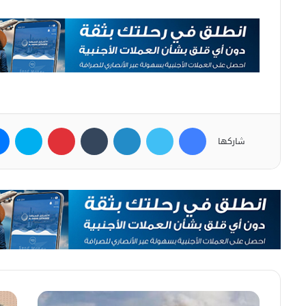
فيسبوك
تويتر
لينكدإن
بينتيريست
سكاي
شاركها