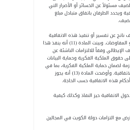
يف مسئولاً عن الخسائر أو الأضرار التي
قية ويحدد الطرفان باتفاق متبادل مبلغ
مضيف.
ع أو خلاف ناتج عن تفسير أو تنفيذ هذه الاتفاقية
يسوى ودياً من خلال القنوات الدبلوماسية والمشاورات أو المفاوضات. وبينت المادة (11) أنه ينفذ هذا
 الإيطالي وفقاً للالتزامات الناشئة عن
إيطاليا في الاتحاد الأوروبي. ونصت المادة (12) على حقوق الملكية الفكرية وحماية البيانات
ازمة لضمان حماية الملكية الفكرية، بما في
ذلك براءات الاختراع الناتجة عن الأنشطة المنفذة لهذه الاتفاقية. وأوضحت المادة (13) أنه يجوز
أحكام هذه الاتفاقية حسب الحاجة.
تامية في شأن دخول الاتفاقية حيز النفاذ وكذلك كيفية
رض مع التزامات دولة الكويت في المجالين