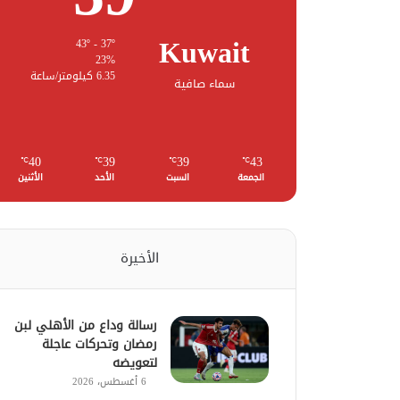
Kuwait
43º - 37º
23%
6.35 كيلومتر/ساعة
سماء صافية
40
39
39
43
℃
℃
℃
℃
الجمعة
السبت
الأحد
الأثنين
الأخيرة
رسالة وداع من الأهلي لبن
رمضان وتحركات عاجلة
لتعويضه
6 أغسطس، 2026