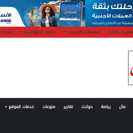
صريين بالخارج
المعاملات القنصليه
البعثه الدبلوماسيه
شاركنا
مال
رياضة
حوادث
تقارير
منوعات
خدمات الموقع