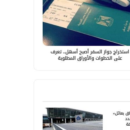
استخراج جواز السفر أصبح أسهل.. تعرف
على الخطوات والأوراق المطلوبة
اق بعائل»
دد
قة