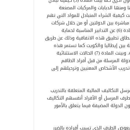
الوفود من المدنيين والعسكريين، وغير ذلك من حالات تعاون أخرى كما بينت المادة (5) كيفية تبادل
 ومنها الدبابات والمركبات المصنعة
كيفية الشراء المتبادل للمواد التي تهم
باشرة بين الدولتين أو من خلال شركات
خاصة مرخصة من قبل الحكومتين المعنيتين. وأفصحت المادة (6) عن التدابير المناسبة لحماية
ي نطاق تطبيق هذه الاتفاقية وذلك عن طريق
لة بين إيطاليا والكويت كما تستمر هذه
الحماية للمعلومات السرية في حالة انهاء هذه الاتفاقية. وبينت المادة (7) الحالات الاستثنائية
دولة المرسلة من قبل أفراد الطاقم
دريب الأشخاص المعنيين وترحيلهم إلى
طرف المرسل التكاليف المالية المتعلقة بالتدريب
طرف المرسل أو الأفراد أنفسهم التكاليف
ون الدولة المضيفة فيما يتعلق بالأمور
ضرار، حيث يعوض الطرف الذي تسبب أفراده بالضرر