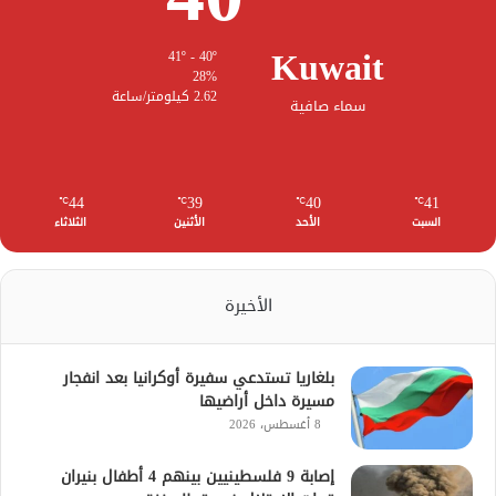
Kuwait
41º - 40º
28%
2.62 كيلومتر/ساعة
سماء صافية
44
39
40
41
℃
℃
℃
℃
السبت
الأحد
الأثنين
الثلاثاء
الأخيرة
بلغاريا تستدعي سفيرة أوكرانيا بعد انفجار
مسيرة داخل أراضيها
8 أغسطس، 2026
إصابة 9 فلسطينيين بينهم 4 أطفال بنيران