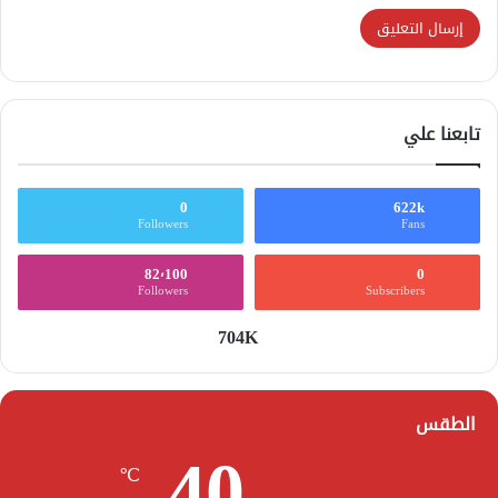
تابعنا علي
0
622k
Followers
Fans
82٬100
0
Followers
Subscribers
704K
الطقس
40
℃