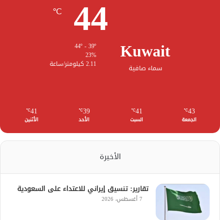
44
℃
Kuwait
44º - 39º
23%
2.11 كيلومتر/ساعة
سماء صافية
41
39
41
43
℃
℃
℃
℃
الجمعة
السبت
الأحد
الأثنين
الأخيرة
تقارير: تنسيق إيراني للاعتداء على السعودية
7 أغسطس، 2026