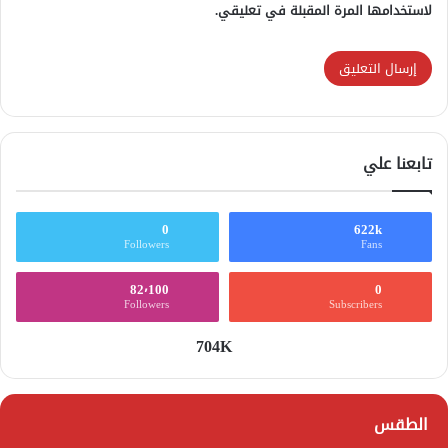
لاستخدامها المرة المقبلة في تعليقي.
تابعنا علي
0
622k
Followers
Fans
82٬100
0
Followers
Subscribers
704K
الطقس