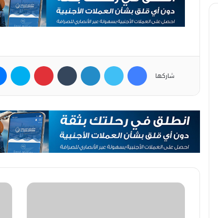
فيسبوك
تويتر
لينكدإن
بينتيريست
سكاي
شاركها