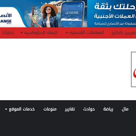
صريين بالخارج
المعاملات القنصليه
البعثه الدبلوماسيه
شاركنا
مال
رياضة
حوادث
تقارير
منوعات
خدمات الموقع