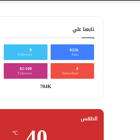
تابعنا علي
0
622k
Followers
Fans
82٬100
0
Followers
Subscribers
704K
الطقس
40
℃