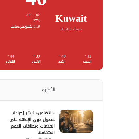
Kuwait
41º - 39º
27%
3.59 كيلومتر/ساعة
سماء صافية
44
39
40
41
℃
℃
℃
℃
السبت
الأحد
الأثنين
الثلاثاء
الأخيرة
«التضامن» تيسّر إجراءات
حصول ذوي الإعاقة على
الخدمات وبطاقات الدعم
المتكاملة