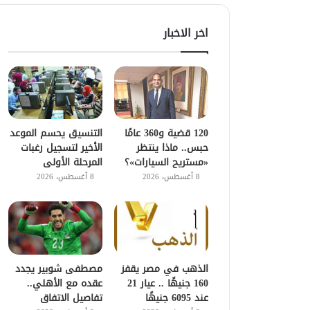
اخر الاخبار
120 قضية و360 عامًا
التنسيق يحسم الموعد
حبس.. ماذا ينتظر
الأخير لتسجيل رغبات
«مستريح السيارات»؟
المرحلة الأولى
8 أغسطس، 2026
8 أغسطس، 2026
الذهب في مصر يقفز
مصطفى شوبير يجدد
160 جنيهًا .. عيار 21
عقده مع الأهلي..
عند 6095 جنيهًا
تفاصيل الاتفاق