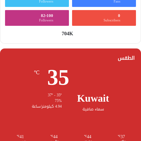
Followers
Fans
82٬100
0
Followers
Subscribers
704K
الطقس
35
℃
Kuwait
37º - 35º
75%
4.94 كيلومتر/ساعة
سماء صافية
41
44
44
37
℃
℃
℃
℃