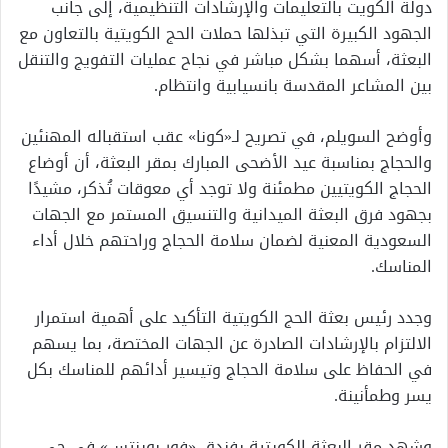
دولة الكويت بالتعليمات والإرشادات التنظيمية، إلى جانب
الجهود الكبيرة التي تبذلها حملات الحج الكويتية بالتعاون مع
البعثة، أسهما بشكل مباشر في نجاح عمليات التفويج والتنقل
بين المشاعر المقدسة بانسيابية وانتظام.
وأوضح السويلم، في تصريح لـ«كونا» عقب استقباله المهنئين
والحجاج بمناسبة عيد الأضحى المبارك بمقر البعثة، أن أوضاع
الحجاج الكويتيين مطمئنة ولا توجد أي معوقات تُذكر، مشيدًا
بجهود فرق البعثة الميدانية والتنسيق المستمر مع الجهات
السعودية المعنية لضمان سلامة الحجاج وراحتهم خلال أداء
المناسك.
وجدد رئيس بعثة الحج الكويتية التأكيد على أهمية استمرار
الالتزام بالإرشادات الصادرة عن الجهات المختصة، بما يسهم
في الحفاظ على سلامة الحجاج وتيسير أدائهم للمناسك بكل
يسر وطمأنينة.
وشهد مقر البعثة الكويتية بفندق «فور بوينتس» في حي