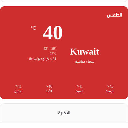
الطقس
40
℃
Kuwait
43º - 39º
22%
4.84 كيلومتر/ساعة
سماء صافية
41
40
41
43
℃
℃
℃
℃
الجمعة
السبت
الأحد
الأثنين
الأخيرة