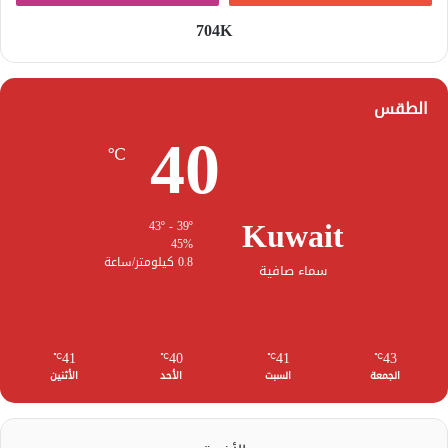
704K
الطقس
40
℃
Kuwait
43º - 39º
45%
0.8 كيلومتر/ساعة
سماء صافية
41
40
41
43
℃
℃
℃
℃
الجمعة
السبت
الأحد
الأثنين