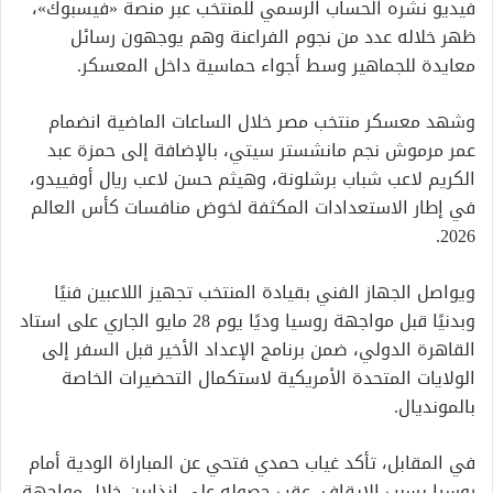
فيديو نشره الحساب الرسمي للمنتخب عبر منصة «فيسبوك»،
ظهر خلاله عدد من نجوم الفراعنة وهم يوجهون رسائل
معايدة للجماهير وسط أجواء حماسية داخل المعسكر.
وشهد معسكر منتخب مصر خلال الساعات الماضية انضمام
عمر مرموش نجم مانشستر سيتي، بالإضافة إلى حمزة عبد
الكريم لاعب شباب برشلونة، وهيثم حسن لاعب ريال أوفييدو،
في إطار الاستعدادات المكثفة لخوض منافسات كأس العالم
2026.
ويواصل الجهاز الفني بقيادة المنتخب تجهيز اللاعبين فنيًا
وبدنيًا قبل مواجهة روسيا وديًا يوم 28 مايو الجاري على استاد
القاهرة الدولي، ضمن برنامج الإعداد الأخير قبل السفر إلى
الولايات المتحدة الأمريكية لاستكمال التحضيرات الخاصة
بالمونديال.
في المقابل، تأكد غياب حمدي فتحي عن المباراة الودية أمام
روسيا بسبب الإيقاف، عقب حصوله على إنذارين خلال مواجهة