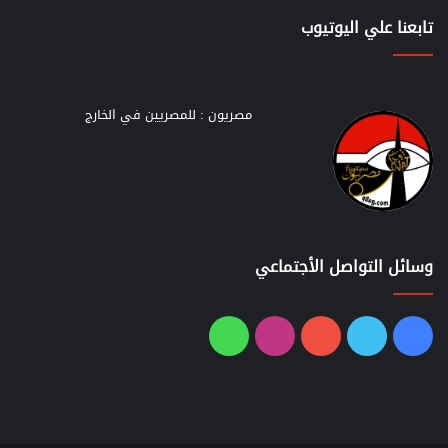
تابعنا علي اليوتيوب
مصريون : للمصريين في الخارج
وسائل التواصل الأجتماعي
فيسبوك
تويتر
يوتيوب
انستقرام
واتساب