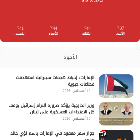
سماء صافية
41
44
44
37
℃
℃
℃
℃
الأثنين
الثلاثاء
الأربعاء
الخميس
الأخيرة
الإمارات: إحباط هجمات سيبرانية استهدفت
قطاعات حيوية
10 أغسطس، 2026
وزير الخارجية يؤكد ضرورة التزام إسرائيل بوقف
كل الاعتداءات العسكرية على لبنان
10 أغسطس، 2026
جواز سفر مفقود في الإمارات باسم لؤي خالد
محمد