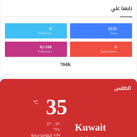
تابعنا علي
0
622k
Followers
Fans
82٬100
0
Followers
Subscribers
704K
الطقس
35
℃
Kuwait
37º - 35º
75%
4.94 كيلومتر/ساعة