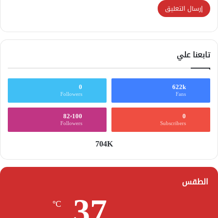
تابعنا علي
0
622k
Followers
Fans
82٬100
0
Followers
Subscribers
704K
الطقس
37
℃