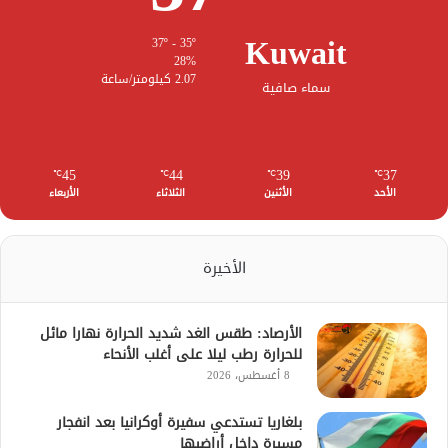
Kuwait
37º - 35º
28%
2.07 كيلومتر/ساعة
سماء صافية
45
44
39
37
℃
℃
℃
℃
الأحد
الأثنين
الثلاثاء
الأربعاء
الأخيرة
الأرصاد: طقس الغد شديد الحرارة نهارا مائل
للحرارة رطب ليلا على أغلب الأنحاء
8 أغسطس، 2026
بلغاريا تستدعي سفيرة أوكرانيا بعد انفجار
مسيرة داخل أراضيها