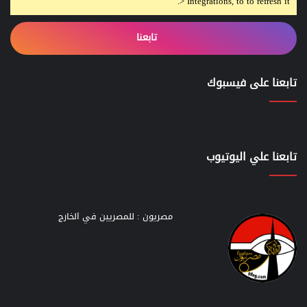
> Integrations, to to refresh it.
تابعنا
تابعنا على فيسبوك
تابعنا علي اليوتيوب
مصريون : للمصريين في الخارج