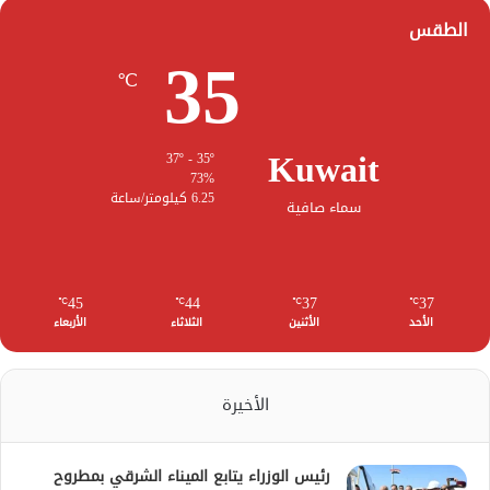
الطقس
35
℃
Kuwait
37º - 35º
73%
6.25 كيلومتر/ساعة
سماء صافية
45
44
37
37
℃
℃
℃
℃
الأحد
الأثنين
الثلاثاء
الأربعاء
الأخيرة
رئيس الوزراء يتابع الميناء الشرقي بمطروح