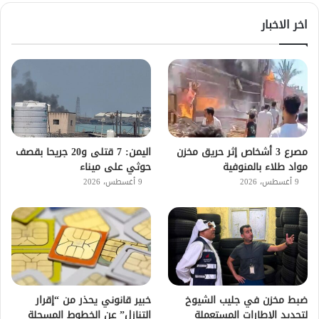
اخر الاخبار
مصرع 3 أشخاص إثر حريق مخزن
اليمن: 7 قتلى و20 جريحا بقصف
مواد طلاء بالمنوفية
حوثي على ميناء
9 أغسطس، 2026
9 أغسطس، 2026
ضبط مخزن في جليب الشيوخ
خبير قانوني يحذر من “إقرار
لتجديد الإطارات المستعملة
التنازل” عن الخطوط المسجلة