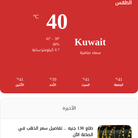
الطقس
40
℃
Kuwait
41º - 39º
40%
6.7 كيلومتر/ساعة
سماء صافية
41
39
41
41
℃
℃
℃
℃
الجمعة
السبت
الأحد
الأثنين
الأخيرة
طلع 130 جنيه .. تفاصيل سعر الذهب في
الصاغة الآن