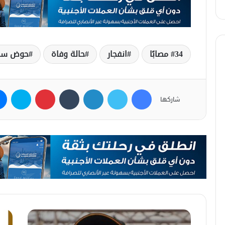
34 مصابًا
انفجار
حالة وفاة
حوض سف
فيسبوك
تويتر
لينكدإن
بينتيريست
سكاي
شاركها