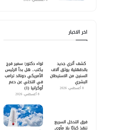
اخر الاخبار
كشف أثري جديد
لواء دكتور/ سمير فرج
بالدقهلية يوثق آلاف
يكتب.. هل بدأ الرئيس
السنين من الاستيطان
الأمريكي دونالد ترامب
البشري
في التخلي عن دعم
أوكرانيا (1)
8 أغسطس، 2026
8 أغسطس، 2026
فرق التدخل السريع
تنقذ كبارًا بلا مأوى