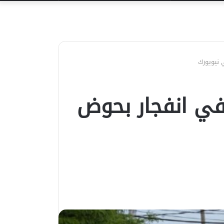
عن
ة في انفجار بحوض