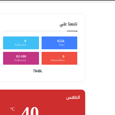
تابعنا علي
0
622k
Followers
Fans
82٬100
0
Followers
Subscribers
704K
الطقس
40
℃