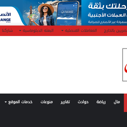
صريين بالخارج
المعاملات القنصليه
البعثه الدبلوماسيه
شاركنا
مال
رياضة
حوادث
تقارير
منوعات
خدمات الموقع