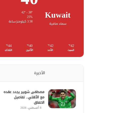
Kuwait
42º - 38º
25%
3.58 كيلومتر/ساعة
سماء صافية
44
40
42
42
℃
℃
℃
℃
السبت
الأحد
الأثنين
الثلاثاء
الأخيرة
مصطفى شوبير يجدد عقده
مع الأهلي.. تفاصيل
الاتفاق
8 أغسطس، 2026