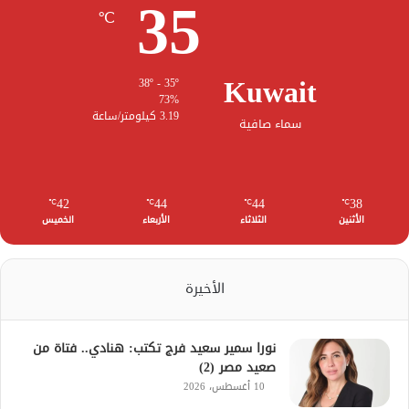
35
℃
Kuwait
38º - 35º
73%
3.19 كيلومتر/ساعة
سماء صافية
42
44
44
38
℃
℃
℃
℃
الأثنين
الثلاثاء
الأربعاء
الخميس
الأخيرة
نورا سمير سعيد فرج تكتب: هنادي.. فتاة من
صعيد مصر (2)
10 أغسطس، 2026