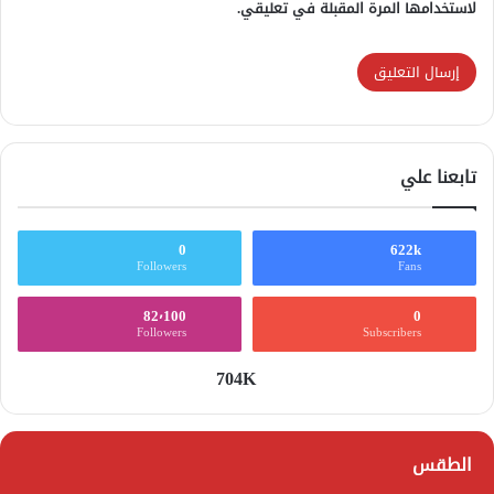
لاستخدامها المرة المقبلة في تعليقي.
تابعنا علي
0
622k
Followers
Fans
82٬100
0
Followers
Subscribers
704K
الطقس