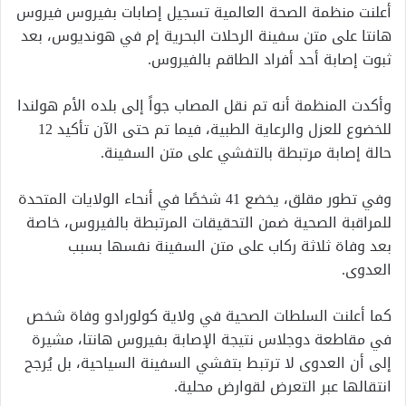
أعلنت منظمة الصحة العالمية تسجيل إصابات بفيروس فيروس
هانتا على متن سفينة الرحلات البحرية إم في هونديوس، بعد
ثبوت إصابة أحد أفراد الطاقم بالفيروس.
وأكدت المنظمة أنه تم نقل المصاب جواً إلى بلده الأم هولندا
للخضوع للعزل والرعاية الطبية، فيما تم حتى الآن تأكيد 12
حالة إصابة مرتبطة بالتفشي على متن السفينة.
وفي تطور مقلق، يخضع 41 شخصًا في أنحاء الولايات المتحدة
للمراقبة الصحية ضمن التحقيقات المرتبطة بالفيروس، خاصة
بعد وفاة ثلاثة ركاب على متن السفينة نفسها بسبب
العدوى.
كما أعلنت السلطات الصحية في ولاية كولورادو وفاة شخص
في مقاطعة دوجلاس نتيجة الإصابة بفيروس هانتا، مشيرة
إلى أن العدوى لا ترتبط بتفشي السفينة السياحية، بل يُرجح
انتقالها عبر التعرض لقوارض محلية.