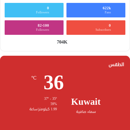
0
622k
Followers
Fans
82٬100
0
Followers
Subscribers
704K
الطقس
36
℃
Kuwait
37º - 35º
59%
1.99 كيلومتر/ساعة
سماء صافية