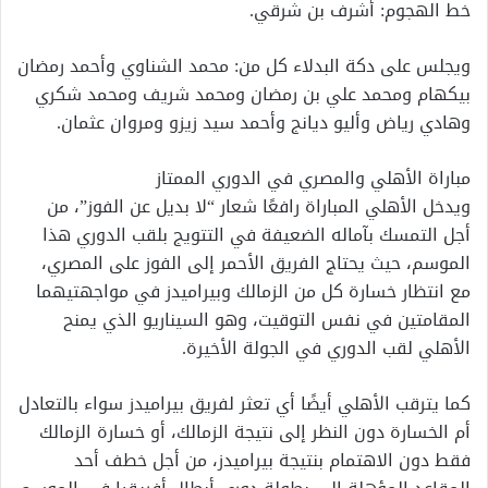
خط الهجوم: أشرف بن شرقي.
ويجلس على دكة البدلاء كل من: محمد الشناوي وأحمد رمضان
بيكهام ومحمد علي بن رمضان ومحمد شريف ومحمد شكري
وهادي رياض وأليو ديانج وأحمد سيد زيزو ومروان عثمان.
مباراة الأهلي والمصري في الدوري الممتاز
ويدخل الأهلي المباراة رافعًا شعار “لا بديل عن الفوز”، من
أجل التمسك بآماله الضعيفة في التتويج بلقب الدوري هذا
الموسم، حيث يحتاج الفريق الأحمر إلى الفوز على المصري،
مع انتظار خسارة كل من الزمالك وبيراميدز في مواجهتيهما
المقامتين في نفس التوقيت، وهو السيناريو الذي يمنح
الأهلي لقب الدوري في الجولة الأخيرة.
كما يترقب الأهلي أيضًا أي تعثر لفريق بيراميدز سواء بالتعادل
أم الخسارة دون النظر إلى نتيجة الزمالك، أو خسارة الزمالك
فقط دون الاهتمام بنتيجة بيراميدز، من أجل خطف أحد