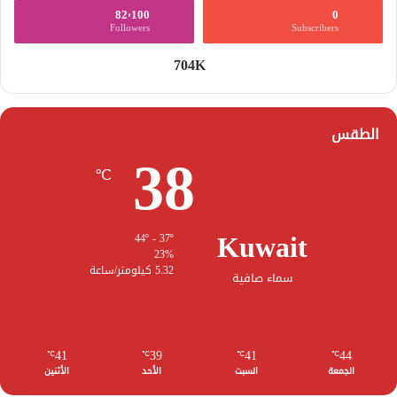
82٬100
0
Followers
Subscribers
704K
الطقس
38
℃
Kuwait
44º - 37º
23%
5.32 كيلومتر/ساعة
سماء صافية
41
39
41
44
℃
℃
℃
℃
الجمعة
السبت
الأحد
الأثنين