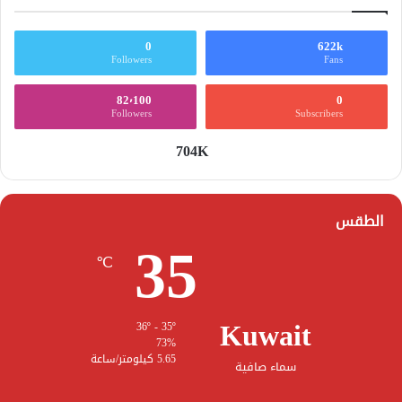
0
622k
Followers
Fans
82٬100
0
Followers
Subscribers
704K
الطقس
35
℃
Kuwait
36º - 35º
73%
5.65 كيلومتر/ساعة
سماء صافية