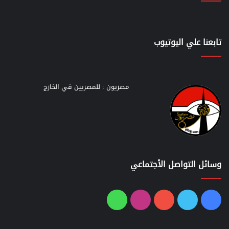
تابعنا علي اليوتيوب
مصريون : للمصريين في الخارج
وسائل التواصل الأجتماعي
فيسبوك
تويتر
يوتيوب
انستقرام
واتساب