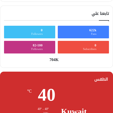
تابعنا علي
0
622k
Followers
Fans
82٬100
0
Followers
Subscribers
704K
الطقس
40
℃
Kuwait
40º - 40º