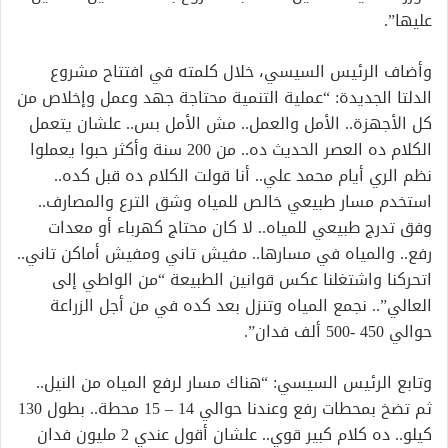
عليها”.
وأضاف الرئيس السيسي، خلال كلمته في افتتاح مشروع
الدلتا الجديدة: “عملية التنمية محتاجة جهد وعمل وإخلاص من
كل الأجهزة.. الأمل والعمل.. مش الأمل بس.. علشان يتعمل
الكلام ده العصر الحديث ده.. من 200 سنة وأكثر حبوا يعملوا
نظم الري أيام محمد علي.. أنا قولت الكلام ده قبل كده..
استخدم مسار طبيعي خالص للمياه وشق الترع والمصارف..
وفق تدرج طبيعي للمياه.. لا كان محتاج كهرباء أو معدات
رفع.. والمياه في مسارها.. مفيش تاني ومفيش أماكن تاني..
اتحركنا واشتغلنا عكس قوانين الطبيعة “من الواطي إلى
العالي”.. نجمع المياه وتنزل بعد كده في من أجل الزراعة
حوالي 450 -500 ألف فدان”.
وتابع الرئيس السيسي: “هناك مسار لرفع المياه من النيل..
ثم تضخ بمحطات رفع وعندنا حوالي 14 – 15 محطة.. بطول 130
كيلو.. ده كلام كبير قوي.. علشان أقول عندي 2 مليون فدان