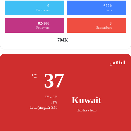
0
622k
Followers
Fans
82٬100
0
Followers
Subscribers
704K
الطقس
37
℃
Kuwait
37º - 37º
71%
5.19 كيلومتر/ساعة
سماء صافية