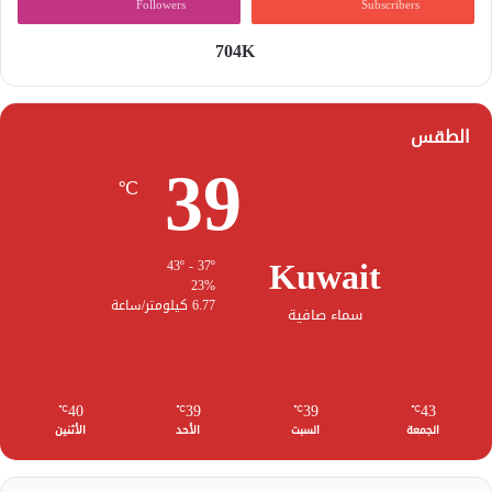
Followers
Subscribers
704K
الطقس
39
℃
Kuwait
43º - 37º
23%
6.77 كيلومتر/ساعة
سماء صافية
40
39
39
43
℃
℃
℃
℃
الجمعة
السبت
الأحد
الأثنين