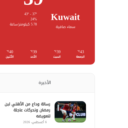
Kuwait
43º - 37º
24%
5.78 كيلومتر/ساعة
سماء صافية
40
39
39
43
℃
℃
℃
℃
الجمعة
السبت
الأحد
الأثنين
الأخيرة
رسالة وداع من الأهلي لبن
رمضان وتحركات عاجلة
لتعويضه
6 أغسطس، 2026