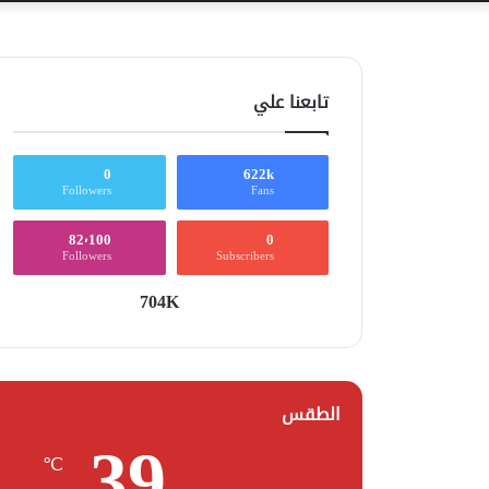
تابعنا علي
0
622k
Followers
Fans
82٬100
0
Followers
Subscribers
704K
الطقس
39
℃