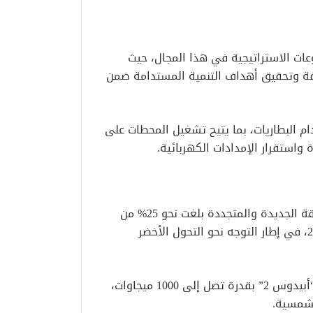
ات الاستراتيجية في هذا المجال، حيث
يفة وتحقيق أهداف التنمية المستدامة ضمن
م البطاريات، بما يتيح تشغيل المحطات على
تشير البيانات إلى أن نسبة إنتاج الكهرباء من مصادر الطاقة الجديدة والمتجددة بلغت نحو 25% من
إجمالي الإنتاج، مع خطة لرفعها إلى 40% بحلول عام 2030، في إطار التوجه نحو التحول الأخضر
كما تضم المشروعات “أبيدوس 1” بقدرة 500 ميجاوات، و“أبيدوس 2” بقدرة تصل إلى 1000 ميجاوات،
لشمسية.