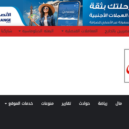
صريين بالخارج
المعاملات القنصليه
البعثه الدبلوماسيه
شاركنا
مال
رياضة
حوادث
تقارير
منوعات
خدمات الموقع