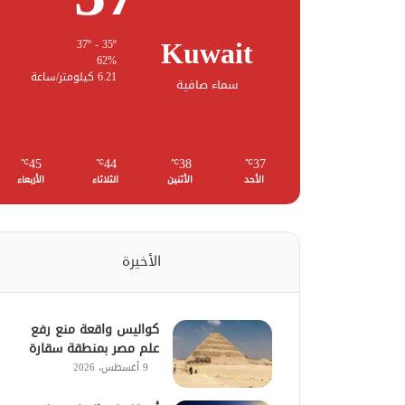
Kuwait
37º - 35º
62%
6.21 كيلومتر/ساعة
سماء صافية
45
44
38
37
℃
℃
℃
℃
الأحد
الأثنين
الثلاثاء
الأربعاء
الأخيرة
كواليس واقعة منع رفع
علم مصر بمنطقة سقارة
9 أغسطس، 2026