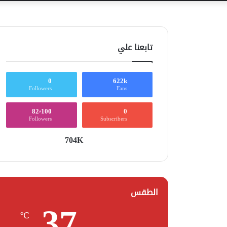
تابعنا علي
0
622k
Followers
Fans
82٬100
0
Followers
Subscribers
704K
الطقس
37
℃