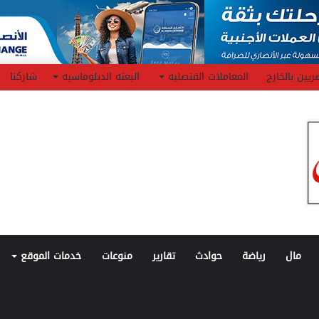
ريين بالخارج
المعاملات القنصليه
البعثه الدبلوماسيه
شاركنا
مال
رياضة
حوادث
تقارير
منوعات
خدمات الموقع