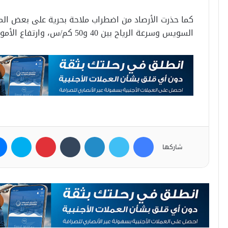
كما حذرت الأرصاد من اضطراب ملاحة بحرية على بعض المن
السويس وسرعة الرياح بين 40 و50 كم/س، وارتفاع الأمواج من 2 إلى 3 أمتار.
فيسبوك
تويتر
لينكدإن
بينتيريست
سكاي
شاركها