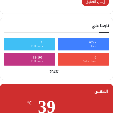
تابعنا علي
0
622k
Followers
Fans
82٬100
0
Followers
Subscribers
704K
الطقس
39
℃