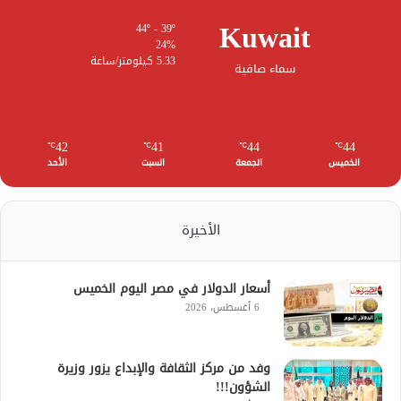
Kuwait
44º - 39º
24%
5.33 كيلومتر/ساعة
سماء صافية
42
41
44
44
℃
℃
℃
℃
الخميس
الجمعة
السبت
الأحد
الأخيرة
أسعار الدولار في مصر اليوم الخميس
6 أغسطس، 2026
وفد من مركز الثقافة والإبداع يزور وزيرة
الشؤون!!!