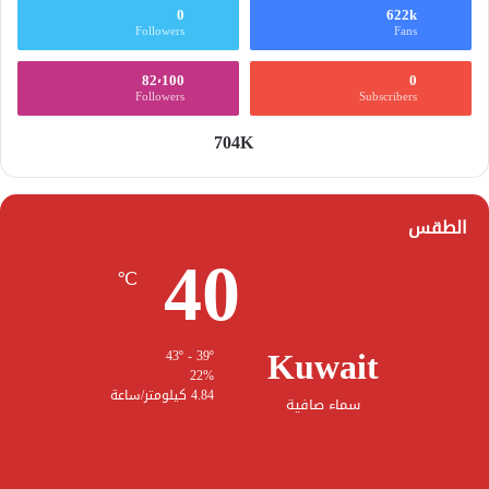
0
622k
Followers
Fans
82٬100
0
Followers
Subscribers
704K
الطقس
40
℃
Kuwait
43º - 39º
22%
4.84 كيلومتر/ساعة
سماء صافية