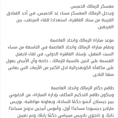
معسكر الزمالك الخميس
ويدخل الزمالك المعسكر مساء غد الخميس، في أحد الفنادق
القريبة من ستاد القاهرة، استعدادا للقاء المرتقب، بين
الفريقين.
موعد مباراة الزمالك واتحاد العاصمة
وتقام مباراة الزمالك واتحاد العاصمة في التاسعة من مساء
السبت المقبل، بإستاد القاهرة الدولى، في لقاء لايقبل
القسمة على اثنين بالنسبة للزمالك ، خاصة وأن الأبيض يعول
على مكافأة الكونفدرالية لحل الكثير من الأزمات التي يعانى
منها النادى.
طاقم حكام الزمالك واتحاد العاصمة
ويتكون طاقم التحكيم المكلف بإدارة المباراة، من الجابوني
بيير جيسلان أتشو حكمًا للساحة، ويعاونه مواطنيه، بوريس
مارلايز ديتسوجا مساعدًا أول، وأموس أبيجين ندونج مساعدًا
ثانيًا، و تانجوي باتريس ميبيامي حكمًا رابعًا، وتم تعيين