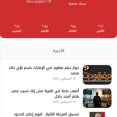
5.18 كيلومتر/ساعة
سماء صافية
41
44
44
37
℃
℃
℃
℃
الأثنين
الثلاثاء
الأربعاء
الخميس
الأخيرة
جواز سفر مفقود في الإمارات باسم لؤي خالد
محمد
10 أغسطس، 2026
أصعب حاجة في الغربة مش إنك تسيب مصر..
بقلم أمجد جلال
10 أغسطس، 2026
تنسيق المرحلة الثانية.. اليوم إعلان الحدود