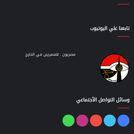
تابعنا علي اليوتيوب
مصريون : للمصريين في الخارج
وسائل التواصل الأجتماعي
فيسبوك
تويتر
يوتيوب
انستقرام
واتساب