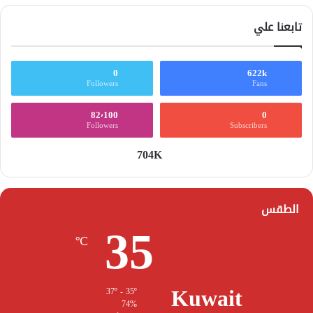
تابعنا علي
0
622k
Followers
Fans
82٬100
0
Followers
Subscribers
704K
الطقس
35
℃
Kuwait
37º - 35º
74%