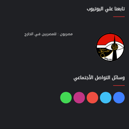
تابعنا علي اليوتيوب
مصريون : للمصريين في الخارج
وسائل التواصل الأجتماعي
فيسبوك
تويتر
يوتيوب
انستقرام
واتساب