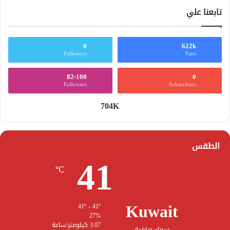
تابعنا علي
0
622k
Followers
Fans
82٬100
0
Followers
Subscribers
704K
الطقس
41
℃
Kuwait
41º - 41º
27%
3.07 كيلومتر/ساعة
سماء صافية