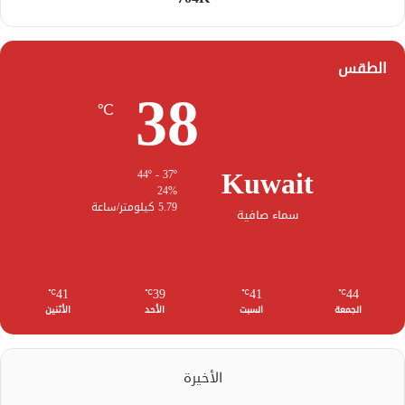
الطقس
38
℃
Kuwait
44º - 37º
24%
5.79 كيلومتر/ساعة
سماء صافية
41
39
41
44
℃
℃
℃
℃
الجمعة
السبت
الأحد
الأثنين
الأخيرة