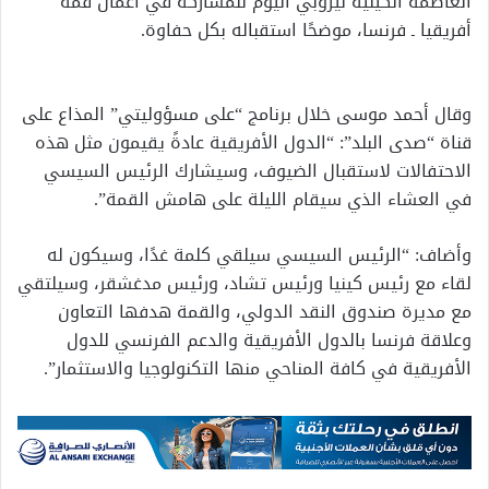
العاصمة الكينية نيروبي اليوم للمشاركة في أعمال قمة
أفريقيا ـ فرنسا، موضحًا استقباله بكل حفاوة.
وقال أحمد موسى خلال برنامج “على مسؤوليتي” المذاع على
قناة “صدى البلد”: “الدول الأفريقية عادةً يقيمون مثل هذه
الاحتفالات لاستقبال الضيوف، وسيشارك الرئيس السيسي
في العشاء الذي سيقام الليلة على هامش القمة”.
وأضاف: “الرئيس السيسي سيلقي كلمة غدًا، وسيكون له
لقاء مع رئيس كينيا ورئيس تشاد، ورئيس مدغشقر، وسيلتقي
مع مديرة صندوق النقد الدولي، والقمة هدفها التعاون
وعلاقة فرنسا بالدول الأفريقية والدعم الفرنسي للدول
الأفريقية في كافة المناحي منها التكنولوجيا والاستثمار”.