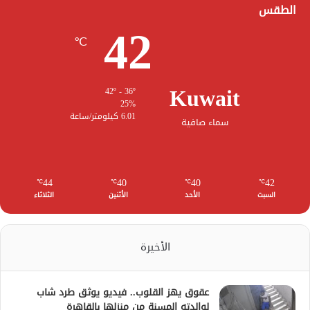
الطقس
42
℃
Kuwait
42º - 36º
25%
6.01 كيلومتر/ساعة
سماء صافية
44
40
40
42
℃
℃
℃
℃
السبت
الأحد
الأثنين
الثلاثاء
الأخيرة
عقوق يهز القلوب.. فيديو يوثق طرد شاب
لوالدته المسنة من منزلها بالقاهرة