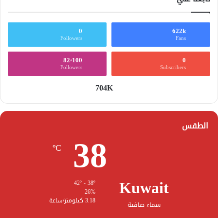
0
622k
Followers
Fans
82٬100
0
Followers
Subscribers
704K
الطقس
38
℃
Kuwait
42º - 38º
26%
3.18 كيلومتر/ساعة
سماء صافية