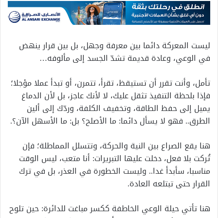
ليست المعركة دائما بين معرفة وجهل، بل بين قرار ينهض
في الوعي، وعادة قديمة تشدّ الجسد إلى مألوفه…
تأمل، وأنت تقرر أن تستيقظ، تقرأ، تتمرن، أو تبدأ عملا مؤجلا؛
فإذا بلحظة التنفيذ تثقل عليك، لا لأنك عاجز، بل لأن الدماغ
يميل إلى حفظ الطاقة، وتخفيف الكلفة، وردّك إلى ألين
الطرق.. فهو لا يسأل دائما: ما الأصلح؟ بل: ما الأسهل الآن؟.
هنا يقع الصراع بين النية والحركة، وتتسلل المماطلة؛ فإن
تُركت بلا فعل، دخلت عليها التبريرات: أنا متعب، ليس الوقت
مناسبا، سأبدأ غدا.. وليست الخطورة في العذر، بل في ترك
القرار حتى تبتلعه العادة.
هنا تأتي حيلة الوعي الخاطفة ككسر مباغت للدائرة: حين تلوح