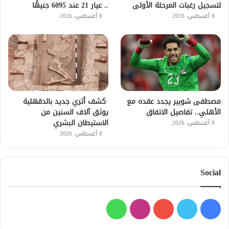
لتسجيل رغبات المرحلة الأولى
.. عيار 21 عند 6095 جنيهًا
8 أغسطس، 2026
8 أغسطس، 2026
مصطفى شوبير يجدد عقده مع
كشف أثري جديد بالدقهلية
الأهلي.. تفاصيل الاتفاق
يوثق آلاف السنين من
الاستيطان البشري
8 أغسطس، 2026
8 أغسطس، 2026
Social
فيسبوك
تويتر
يوتيوب
انستقرام
واتساب