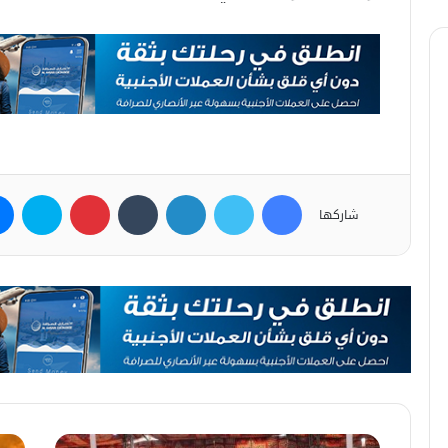
فيسبوك
تويتر
لينكدإن
بينتيريست
سكاي
شاركها