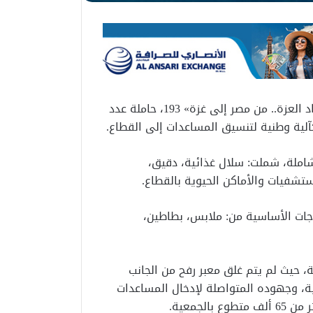
أطلق الهلال الأحمر المصري، صباح اليوم الباكر، قافلة «زاد العزة.. من مصر إلى غزة» 193، حاملة عدد
لية وطنية لتنسيق المساعدات إلى القطاع.
الإنسانية الشاملة، شملت: سلال غذائية، دقيق،
ستشفيات والأماكن الحيوية بالقطاع.
ياجات الأساسية من: ملابس، بطاطين،
ة، حيث لم يتم غلق معبر رفح من الجانب
ية، وجهوده المتواصلة لإدخال المساعدات