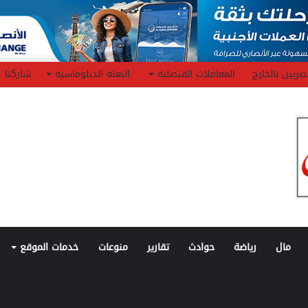
صريين بالخارج
المعاملات القنصليه
البعثه الدبلوماسيه
شاركنا
مال
رياضة
حوادث
تقارير
منوعات
خدمات الموقع