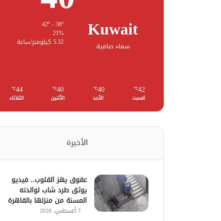
Kuwait
42º - 36º
21%
5.32 كيلومتر/ساعة
سماء صافية
44
40
40
42
℃
℃
℃
℃
السبت
الأحد
الأثنين
الثلاثاء
الأخيرة
عقوق يهز القلوب.. فيديو
يوثق طرد شاب لوالدته
المسنة من منزلها بالقاهرة
7 أغسطس، 2026