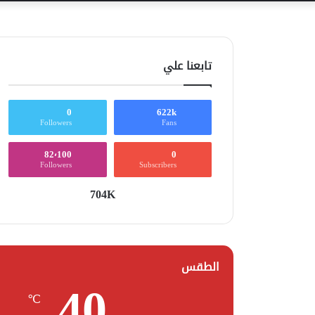
تابعنا علي
0
622k
Followers
Fans
82٬100
0
Followers
Subscribers
704K
الطقس
40
℃