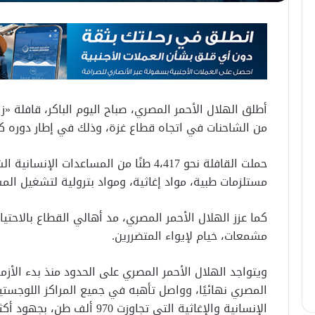
من الشاحنات في اتجاه قطاع غزة، وذلك في إطار دوره كآ
حملت القافلة نحو 4،417 طنًا من المساعدات 
مستلزمات طبية، مواد إغاثية، ومواد بترولية لتشغيل الم
كما عزز الهلال الأحمر المصري، مد أهالي القطاع بالاحت
مشمعات، خيام لإيواء المتضررين.
ويتواجد الهلال الأحمر المصري على الحدود منذ بدء الأزم
المصري نهائيًا، وواصل تأهبه في جميع المراكز اللوجست
الإنسانية والإغاثية التي تجاوزت 970 ألف طن، بجهود أكثر من 65 ألف متطوع بالجمعية.