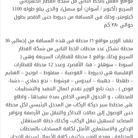
مواقع العمل بالخط الثاني من شبكة القطار الكهربائي
السريع (أكتوبر / أسوان/ أبو سمبل)، والذي يبلغ طوله 1100
كيلومتر، وذلك في المسافة من ديروط حتى الاقصر بطول
حوالي ٣٨٠ كم
تفقد الوزير مواقع ١٦ محطة فى هذه المسافة من إجمالى 36
محطة تشكل عدد محطات الخط الثانى من شبكة القطار
السريع وذلك بواقع ٤ محطة للقطارات السريعة وهى (
اسيوط – سوهاج – قنا- الأقصر)، وعدد 12 محطة للقطارات
الإقليمية هى (ديروط – القوصية – منفلوط – ابوتيج – الغنايم
– طهطا – جهينة – ابيدوس – فرشوط – نجع حمادي – دشنا-
قوص ) ، حيث تابع الوزير تقدم اعمال التنفيذ والتشطيبات
للمحطات ، و الجدول الزمني الخاص بمدة تنفيذها ، واطلع
على مخطط سير حركة الركاب من المدخل الرئيسي لكل محطة
حتى الوصول إلى صالات التذاكر والتنقل بين الأرصفة وتوافر
المصاعد لتسهيل تنقل الركاب، وكذلك خطة الاستغلال
الإداري والاستثماري الأمثل لكافة المساحات بالمحطات
المختلفة ، ووجه الوزير بتكثيف كافة الأعمال لسرعة الانجاز،