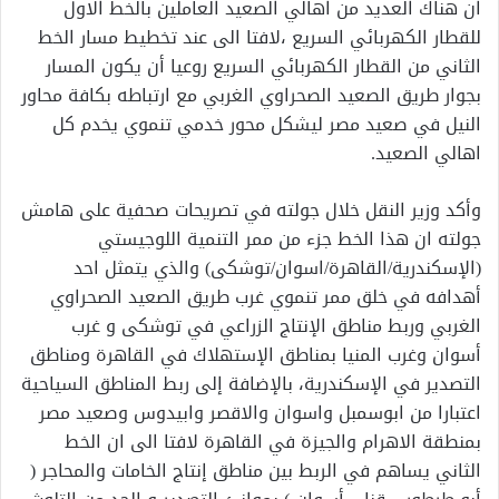
ان هناك العديد من اهالي الصعيد العاملين بالخط الاول
للقطار الكهربائي السريع ،لافتا الى عند تخطيط مسار الخط
الثاني من القطار الكهربائي السريع روعيا أن يكون المسار
بجوار طريق الصعيد الصحراوي الغربي مع ارتباطه بكافة محاور
النيل في صعيد مصر ليشكل محور خدمي تنموي يخدم كل
اهالي الصعيد.
وأكد وزير النقل خلال جولته في تصريحات صحفية على هامش
جولته ان هذا الخط جزء من ممر التنمية اللوجيستي
(الإسكندرية/القاهرة/اسوان/توشكى) والذي يتمثل احد
أهدافه في خلق ممر تنموي غرب طريق الصعيد الصحراوي
الغربي وربط مناطق الإنتاج الزراعي في توشكى و غرب
أسوان وغرب المنيا بمناطق الإستهلاك في القاهرة ومناطق
التصدير في الإسكندرية، بالإضافة إلى ربط المناطق السياحية
اعتبارا من ابوسمبل واسوان والاقصر وابيدوس وصعيد مصر
بمنطقة الاهرام والجيزة في القاهرة لافتا الى ان الخط
الثاني يساهم في الربط بين مناطق إنتاج الخامات والمحاجر (