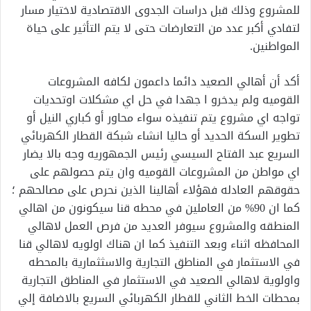
للمشروع وذلك قبل دراسات الجدوى الاقتصادية لاختيار مسار
لتفادي أكبر عدد من التعارضات حتى لا يتم التأثير على حياة
المواطنين.
أكد أن أهالي الصعيد دائما داعمون لكافه المشروعات
القوميه ولم يدخرو ا جهدا في حل اي مشكلات اوتحديات
تواجه اي مشروع يتم تنفيذه سواء محاور أو كباري النيل أو
تطوير السكة الحديد أو حاليا انشاء شبكة القطار الكهربائي
السريع عبد الفتاح السيسي رئيس الجمهوريه وجه بالا يضار
اي مواطن من المشروعات القوميه وان يتم حصولهم على
حقوقهم العادله فهؤلاء أهالينا الذين نحرص على مصالحهم ؛
كما ان 90% من العاملين في محطه قنا سيكونون من اهالي
المنطقه والمشروع سيوفر العديد من فرص العمل لاهالي
المحافظه اثناء وبعد التنفيذ كما ان هناك اولويه لاهالي قنا
في الاستثمار في المناطق التجارية والاسثثمارية بالمحطه
واولوية لاهالي الصعيد في الاستثمار في المناطق التجارية
بمحطات الخط الثاني للقطار الكهربائي السريع بالاضافة إلي