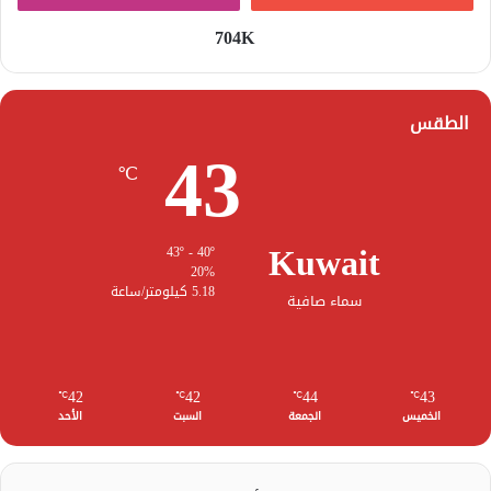
704K
الطقس
43
℃
Kuwait
43º - 40º
20%
5.18 كيلومتر/ساعة
سماء صافية
42
42
44
43
℃
℃
℃
℃
الخميس
الجمعة
السبت
الأحد