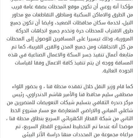
مؤكدا أنه روعي أن تكون موقع المحطات بصفة عامة قريب
من الطرق والاماكن السكنية ومناطق التقاطعات مع محاور
النيل، لخدمة سكان محافظات الصعيد، وايضا أن تكون جميع
طرق الاقتراب للمحطات حرة وتخدم جميع اتجاهات الحركة
المرورية، وذلك تيسيرا على المسافرين للوصول إلى المحطات
من كل الاتجاهات ومن جميع المدن والقرى القريبة، كما تم
متابعة أعمال تنفيذ جسر السكة والاعمال الصناعية في هذه
المسافة ووجه ان يتم تنفيذ كافة الاعمال وفقا لقياسات
الجودة العالية.
كما قام وزير النقل خلال تفقده محطة قنا ، و بحضور اللواء
مصطفى سليم محافظ قنا والأمير هاشم الدندراوي، رئيس
مركز دندرة الثقافي بتسليم شيكات التعويضات للمتضررين من
شاغلي المباني والاراضي المتعارضة مع مسار مشروع الخط
الثاني من شبكة القطار الكهربائي السريع بنطاق محطة قنا ،
موضحا أنه عندما تم التخطيط لمشروع القطار السريع، تم
مراعاة مجموعة من المحددات منها دراسة الأثر البيئي