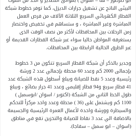
أبو طرطور – قنا – أسوان ) بموانئ التصدير و الحد من التلوث
البيئى الناتج عن تشغيل جرارات الديزل، كما توفر خطوط شبكة
القطار الكهربائي السريع الثلاثة الآلاف من فرص العمل
المباشرة وغير المباشرة ، و ستساهم في تخفيض واختصار
زمن الرحلات بين المحافظات لأكثر من نصف الوقت الذى
يستغرقه المواطن حاليا سواء عبر شبكة القطارات القديمة أو
عبر الطرق الحالية الرابطة بين المحافظات.
وجدير بالذكر أن شبكة القطار السريع تتكون من 3 خطوط
بإجمالى 2000 كم وعدد 60 محطة بإجمالي عدد 2 ورشة
رئيسية وعدد 5 نقط للصيانة ويبلغ أسطول هذه الشبكة عدد
41 قطار سريع و94 قطار إقليمى وعدد 41 جرار بضائع ، ويبلغ
طول الخط الثاني من الشبكة (اكتوبر / اسوان /ابوسمبل )
1100 كم ويشتمل على (36 ) محطة وعدد واحد مركزاً للتحكم
والسيطرة وورشة واحدة لأعمال العمرة الرئيسية والجسيمة
بالاضافة الي عدد 3 نقاط للصيانة والتخزين تقع في مناطق
(اسوان – ابو سمبل – سفاجا).