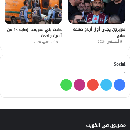
طرابزون يجني أول أرباح صفقة
حادث بني سويف.. إصابة 13 من
صلاح
أسرة واحدة
6 أغسطس، 2026
6 أغسطس، 2026
Social
فيسبوك
تويتر
يوتيوب
انستقرام
واتساب
مصريون في الكويت