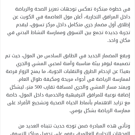
في خطوة مبتكرة تعكس توجهات تعزيز الصحة والرياضة
داخل المرافق التجارية، أعلن مول العاصمة في الكويت عن
إطلاق أول مضمار جري متكامل داخل مركز تسوق، ليقدم
تجربة جديدة تجمع بين التسوق وممارسة النشاط البدني في
مكان واحد.
ويقع المضمار الجديد في الطابق السادس من المول، حيث تم
تصميمه ليوفر بيئة مناسبة وآمنة لمحبي المشي والجري
بعيدًا عن ازدحام الطرق والتقلبات الجوية، ما يمنح الزوار فرصة
لممارسة الرياضة في أجواء مريحة ومكيفة طوال العام.
ويمتد مسار المشي والجري لمسافة تقارب 500 متر، ليشكل
إضافة نوعية للمرافق الترفيهية والخدمية داخل المول، خاصة
مع تزايد الاهتمام بأنماط الحياة الصحية وتشجيع الأفراد على
ممارسة الرياضة بشكل يومي.
وتأتي هذه المبادرة ضمن توجه حديث تتبناه العديد من
الوجهات التجارية العالمية، يقوم على تحويل مراكز التسوق