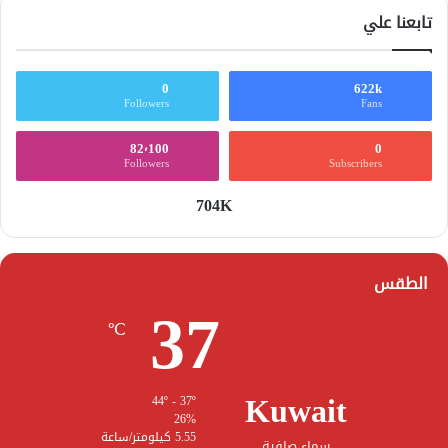
تابعنا علي
0
622k
Followers
Fans
82٬100
0
Followers
Subscribers
704K
الطقس
37
℃
Kuwait
44º - 37º
26%
5.55 كيلومتر/ساعة
سماء صافية