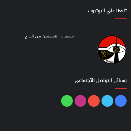
تابعنا علي اليوتيوب
مصريون : للمصريين في الخارج
وسائل التواصل الأجتماعي
فيسبوك
تويتر
يوتيوب
انستقرام
واتساب