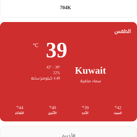
704K
الطقس
39
℃
Kuwait
42º - 39º
22%
4.49 كيلومتر/ساعة
سماء صافية
44
40
39
42
℃
℃
℃
℃
السبت
الأحد
الأثنين
الثلاثاء
الأخيرة