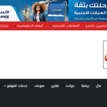
مصريين بالخارج
المعاملات القنصليه
البعثه الدبلوماسيه
شاركنا
مال
رياضة
حوادث
تقارير
منوعات
خدمات الموقع