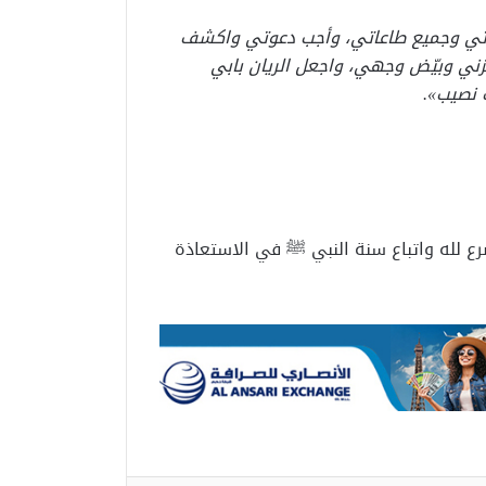
اتي وجميع طاعاتي، وأجب دعوتي واكشف
ني وبيّض وجهي، واجعل الريان بابي
 نصيب».
ضرع لله واتباع سنة النبي ﷺ في الاستعاذة