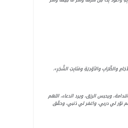
الآجَامِ والظِّرَابِ والأوْدِيَةِ ومَنَابِتِ الشَّجَرِ».
دامة، ويحبس الرزق، ويرد الدعاء، اللهم
 نوّر لي دربي، واغفر لي ذنبي، وحقّق