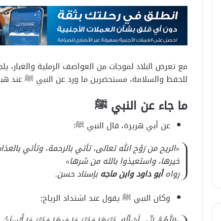
مع تعرض البلاد لموجات من العواصف الرملية والغبار، يل
للحفظ والسلامة، مستحضرين ما ورد عن النبي ﷺ عند هبوب
ما جاء عن النبي ﷺ
عن أبي هريرة، قال النبي ﷺ:
«الريح من رَوْح الله تعالى، تأتي بالرحمة، وتأتي بالعذاب،
خيرها، واستعيذوا بالله من شرها»
رواه
أبو داود وابن ماجه
بإسناد حسن.
وكان النبي ﷺ يقول عند اشتداد الرياح:
«اللَّهُمَّ إِنِّى أَسْأَلُكَ خَيْرَهَا وَخَيْرَ مَا فِيهَا وَخَيْرَ مَا أُرْسِلَتْ