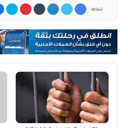
فيسبوك
تويتر
لينكدإن
بينتيريست
سكاي
شاركها