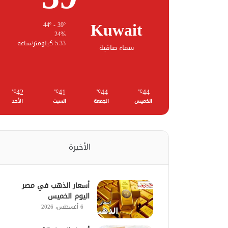
Kuwait
44º - 39º
24%
5.33 كيلومتر/ساعة
سماء صافية
42
41
44
44
℃
℃
℃
℃
الخميس
الجمعة
السبت
الأحد
الأخيرة
أسعار الذهب في مصر
اليوم الخميس
6 أغسطس، 2026