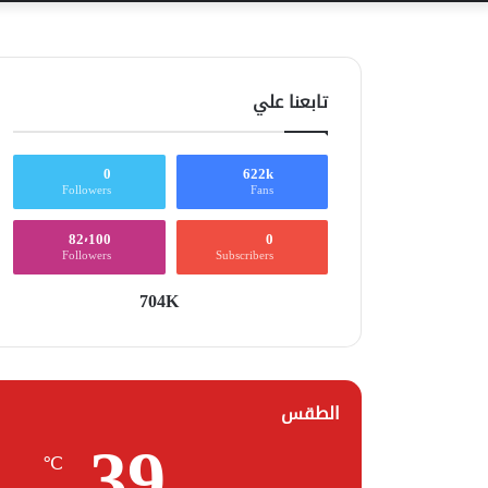
تابعنا علي
0
622k
Followers
Fans
82٬100
0
Followers
Subscribers
704K
الطقس
39
℃