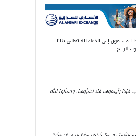
جأ المسلمون إلى
الدعاء لله تعالى
طلبًا
 الرياح.
 فإذا رأيتموها فلا تسُبُّوها، واسألوا الله
 بِهِ وَأَعُوذُ بِكَ مِنْ شَرِّهَا وَشَرِّ مَا فِيهَا وَشَرِّ