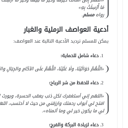
مَا أُرْسِلَتْ بِهِ»
رواه
مسلم
.
أدعية العواصف الرملية والغبار
يمكن للمسلم ترديد الأدعية التالية عند العواصف:
دعاء شامل للحماية:
«اللَّهُمَّ حَوَالَيْنَا، ولَا عَلَيْنَا، اللَّهُمَّ علَى الآكَامِ والجِبَالِ و
دعاء للحفظ من شر الرياح:
«اللهم إني أستغفرك لكل ذنب يعقب الحسرة، ويورث الن
افتح لي أبواب رحمتك وارزقني من حيث لا أحتسب، اللهم
لي ما يكون خير لي وما أتمناه».
دعاء لزيادة البركة والفرج: