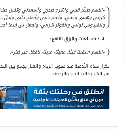
«اللهم طهّر قلبي واشرح صدري وأسعدني وتقبل صل
كربتي وهمي وغمي، واغفر ذنبي وأصلح حالي واجلُ حز
والفردوس ثوابي والكوثر شرابي، واجعل لي فيما أحب
دعاء للغيث والرزق النافع:
«اللهم اسقينا غيثًا، مغيثًا، مريئًا، نافعًا، غير ضار».
تكرار هذه الأدعية عند هبوب الرياح والغبار يجمع بين الت
من الشر وطلب الخير والرحمة.