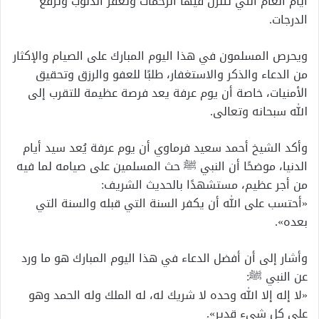
أيام العام التي تتنزل فيها الرحمات وتُغفر الذنوب وتُرفع
الدرجات.
ويحرص المسلمون في هذا اليوم المبارك على الصيام والإكثار
من الدعاء والذكر والاستغفار، طلبًا للعفو والرزق وتحقيق
الأمنيات، خاصة أن يوم عرفة يعد فرصة عظيمة للتقرب إلى
الله سبحانه وتعالى.
وأكد الشيخ أحمد سعيد فرماوي أن يوم عرفة يُعد سيد أيام
الدنيا، موضحًا أن النبي ﷺ حث المسلمين على صيامه لما فيه
من أجر عظيم، مستشهدًا بالحديث الشريف:
«أحتسب على الله أن يكفر السنة التي قبله والسنة التي
بعده».
وأشار إلى أن أفضل الدعاء في هذا اليوم المبارك هو ما ورد
عن النبي ﷺ:
«لا إله إلا الله وحده لا شريك له، له الملك وله الحمد وهو
على كل شيء قدير».