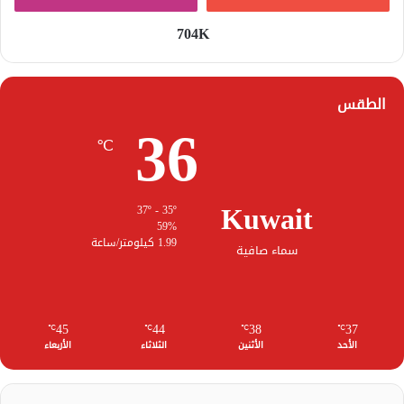
704K
الطقس
36
℃
Kuwait
37º - 35º
59%
1.99 كيلومتر/ساعة
سماء صافية
45
44
38
37
℃
℃
℃
℃
الأحد
الأثنين
الثلاثاء
الأربعاء