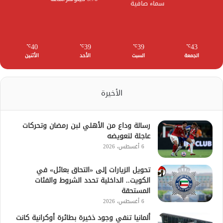
سماء صافية
40
39
39
43
℃
℃
℃
℃
الجمعة
السبت
الأحد
الأثنين
الأخيرة
رسالة وداع من الأهلي لبن رمضان وتحركات
عاجلة لتعويضه
6 أغسطس، 2026
تحويل الزيارات إلى «التحاق بعائل» في
الكويت.. الداخلية تحدد الشروط والفئات
المستحقة
6 أغسطس، 2026
ألمانيا تنفي وجود ذخيرة بطائرة أوكرانية كانت