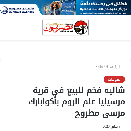
بحث
الق
عن
الرئيسية
/
منوعات
منوعات
شاليه فخم للبيع في قرية
مرسيليا علم الروم بأكوابارك
مرسى مطروح
3 يناير، 2026