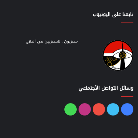
تابعنا علي اليوتيوب
مصريون : للمصريين في الخارج
وسائل التواصل الأجتماعي
فيسبوك
تويتر
يوتيوب
انستقرام
واتساب