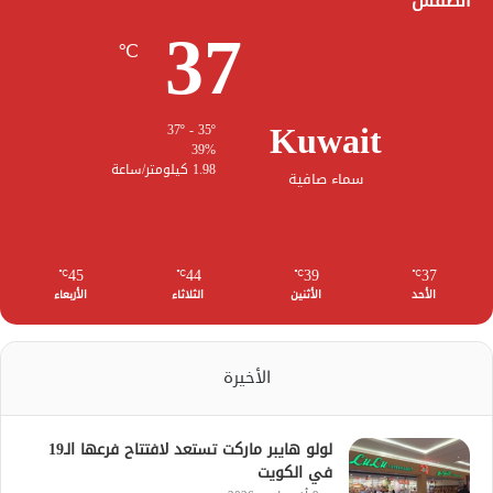
الطقس
37
℃
Kuwait
37º - 35º
39%
1.98 كيلومتر/ساعة
سماء صافية
45
44
39
37
℃
℃
℃
℃
الأحد
الأثنين
الثلاثاء
الأربعاء
الأخيرة
لولو هايبر ماركت تستعد لافتتاح فرعها الـ19
في الكويت