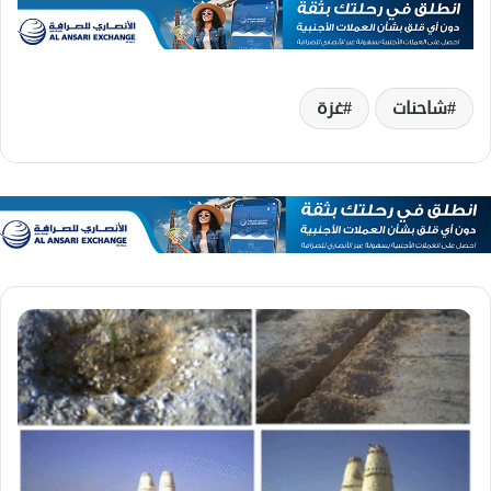
شاحنات
غزة