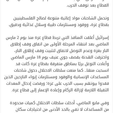
القطاع بعد توقف الحرب.
وتحمل الشاحنات مواد إغاثية متنوعة لصالح الفلسطينيين
بقطاع غزة، ووقود ومستلزمات طبية وسلال غذائية ودقيق.
إسرائيل أغلقت المنافذ التي تربط قطاع غزة منذ يوم 2 مارس
الماضي بعد انتهاء المرحلة الأولى من اتفاق وقف إطلاق
النار بغزة وعدم التوصل لاتفاق لتثبيت وقف إطلاق النار،
واخترقت الهدنة بقصف جوي عنيف يوم 18 مارس الماضي
وأعادت التوغل بريًا بمناطق متفرقة بقطاع غزة كانت قد
انسحبت منها.. كما منعت سلطات الاحتلال دخول شاحنات
المساعدات الإنسانية والوقود ومستلزمات إيواء النازحين الذين
فقدوا بيوتهم بسبب الحرب على غزة؛ ورفضت إدخال المعدات
الثقيلة اللازمة لإزالة الركام وإعادة الإعمار إلى قطاع غزة.
وفي مايو الماضي، أدخلت سلطات الاحتلال كميات محدودة
من المساعدات لا تفي بالحد الأدنى من احتياجات سكان