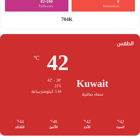
82٬100
0
Followers
Subscribers
704K
الطقس
42
℃
Kuwait
42º - 38º
21%
3.44 كيلومتر/ساعة
سماء صافية
44
40
42
42
℃
℃
℃
℃
السبت
الأحد
الأثنين
الثلاثاء