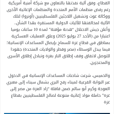
القطاع، وفق آلية نفذتها بالتعاون مع شركة أمنية أمريكية
رغم رفض منظمات الأمم المتحدة والمنظمات الإغاثية الأخرى
ووكالة غوث وتشغيل اللاجئين الفلسطينيين (أونروا) لتلك
الآلية لمخالفتها للآليات الدولية المستقرة بهذا الشأن..
وأعلن جيش الاحتلال “هدنة مؤقتة” لمدة 10 ساعات يوميا
اعتبارا من (الأحد 27 يوليو 2025) وعلق العمليات العسكرية
بمناطق في قطاع غزة للسماح بإيصال المساعدات الإنسانية؛
فيما يبذل الوسطاء (مصر وقطر والولايات المتحدة) جهودا
للتوصل لاتفاق وقف إطلاق النار بغزة وتبادل إطلاق الأسرى
والمحتجزين.
والخميس، شرعت شاحنات المساعدات الإنسانية في الدخول
عبر البوابة الفرعية لميناء رفح البري بشمال سيناء إلى معبري
العوجة وكرم أبو سالم ضمن قافلة “زاد العزة من مصر إلى
غزة” حاملة مواد إغاثية متنوعة لصالح الفلسطينيين بقطاع
غزة