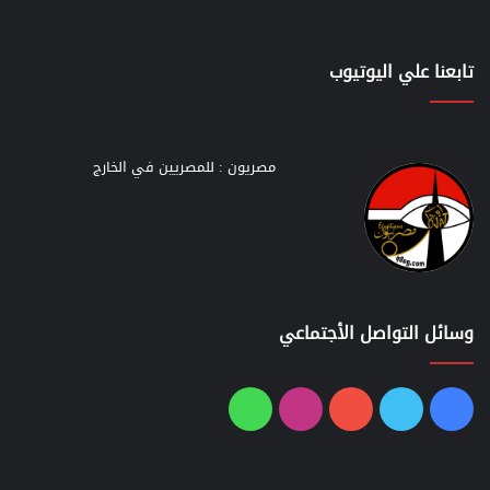
تابعنا علي اليوتيوب
مصريون : للمصريين في الخارج
وسائل التواصل الأجتماعي
فيسبوك
تويتر
يوتيوب
انستقرام
واتساب