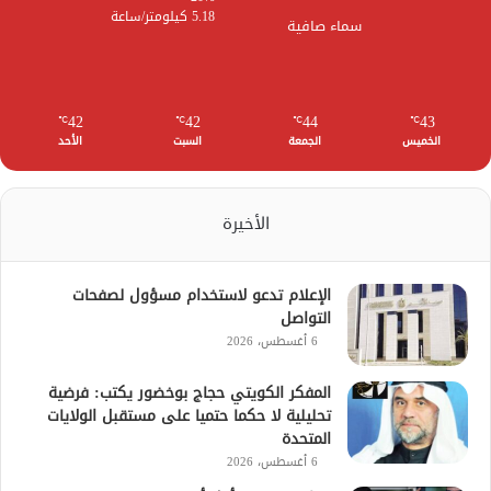
5.18 كيلومتر/ساعة
سماء صافية
42
42
44
43
℃
℃
℃
℃
الخميس
الجمعة
السبت
الأحد
الأخيرة
الإعلام تدعو لاستخدام مسؤول لصفحات
التواصل
6 أغسطس، 2026
المفكر الكويتي حجاج بوخضور يكتب: فرضية
تحليلية لا حكما حتميا على مستقبل الولايات
المتحدة
6 أغسطس، 2026