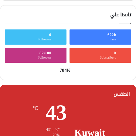
تابعنا علي
0
622k
Followers
Fans
82٬100
0
Followers
Subscribers
704K
الطقس
43
℃
Kuwait
43º - 40º
20%