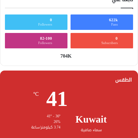
0
622k
Followers
Fans
82٬100
0
Followers
Subscribers
704K
الطقس
41
℃
Kuwait
41º - 36º
26%
3.74 كيلومتر/ساعة
سماء صافية