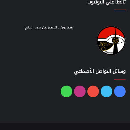
تابعنا علي اليوتيوب
مصريون : للمصريين في الخارج
وسائل التواصل الأجتماعي
فيسبوك
تويتر
يوتيوب
انستقرام
واتساب