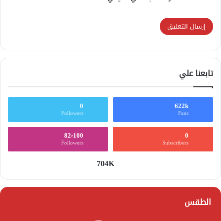
تابعنا علي
0
622k
Followers
Fans
82٬100
0
Followers
Subscribers
704K
الطقس