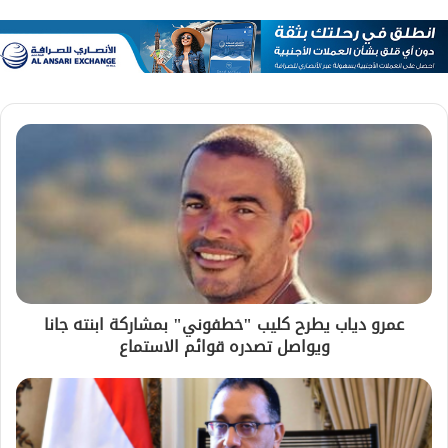
عمرو دياب يطرح كليب "خطفوني" بمشاركة ابنته جانا
ويواصل تصدره قوائم الاستماع