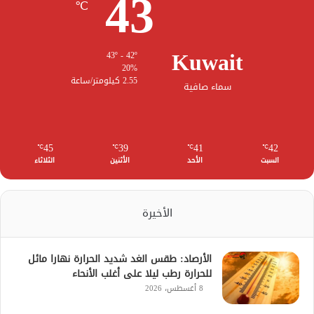
43
℃
Kuwait
43º - 42º
20%
2.55 كيلومتر/ساعة
سماء صافية
45
39
41
42
℃
℃
℃
℃
السبت
الأحد
الأثنين
الثلاثاء
الأخيرة
الأرصاد: طقس الغد شديد الحرارة نهارا مائل
للحرارة رطب ليلا على أغلب الأنحاء
8 أغسطس، 2026